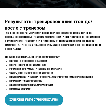
Результаты тренировок клиентов до/
после с тренером.
Если вы хотите получить хороший
результат
в короткие сроки
безопасно
, без вреда для
здоровья. То
персональные тренировки
с инструктором Тренажерных залов то, что
Вам нужно
.
Получите пробную тренировку
с тренером в одном из наших филиалов. Оставьте заявку и
с
вами свяжется тренер
для
бесплатной консультации
по тренировкам, после чего запишет вас на
пробное занятие.
Что входит в индивидуальные тренировки с тренером?
Обучение по выполнению упражнений.
Подсчет БЖУ согласно вашим целям.
Составление программы тренировок под ваш запрос.
Замеры, фото до/после по желанию клиента.
Индивидуальная тренировка, где тренер находится рядом с вами в течении 60минут.
Постановка техники упражнений.
Объяснение по выполняемым упражнениям.
Поддержка WhatsApp.
Хочу пробное занятие с тренером бесплатно!